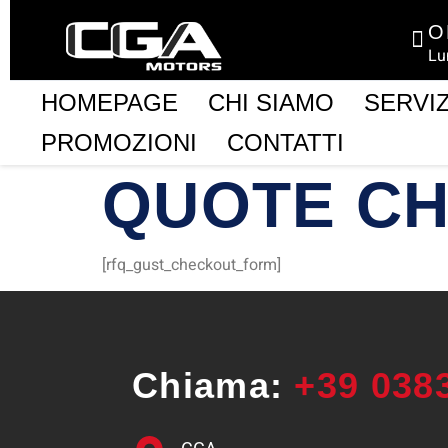
O
Lu
HOMEPAGE
CHI SIAMO
SERVIZ
PROMOZIONI
CONTATTI
QUOTE CH
[rfq_gust_checkout_form]
Chiama:
+39 038