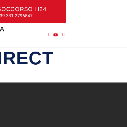
SOCCORSO H24
39 331 2796847
NA
IRECT