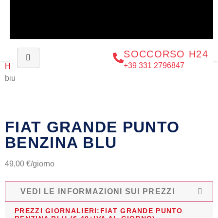
SOCCORSO H24
+39 331 2796847
Home
/
Noleggio
/
Automobili
/ Fiat Grande Punto benzina
blu
FIAT GRANDE PUNTO
BENZINA BLU
49,00
€
/giorno
VEDI LE INFORMAZIONI SUI PREZZI
PREZZI GIORNALIERI:FIAT GRANDE PUNTO