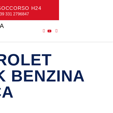
SOCCORSO H24
39 331 2796847
NA
ROLET
K BENZINA
CA