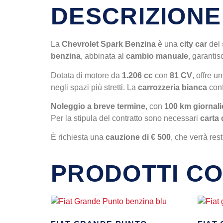
DESCRIZIONE
La
Chevrolet Spark Benzina
è una
city car
del
benzina
, abbinata al
cambio manuale
, garantis
Dotata di motore da
1.206 cc
con
81 CV
, offre 
negli spazi più stretti. La
carrozzeria bianca
conf
Noleggio a breve termine
, con
100 km giornalie
Per la stipula del contratto sono necessari
carta 
È richiesta una
cauzione di € 500
, che verrà rest
PRODOTTI CO