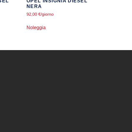
SEL
OPEL INSIGNIA DIESEL
NERA
92,00
€
/giorno
Noleggia