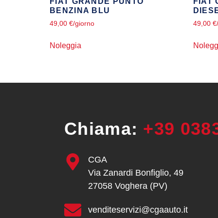
FIAT GRANDE PUNTO
FIAT
BENZINA BLU
DIES
49,00
€
/giorno
49,00
€
Noleggia
Nolegg
Chiama:
+39 038
CGA
Via Zanardi Bonfiglio, 49
27058 Voghera (PV)
venditeservizi@cgaauto.it