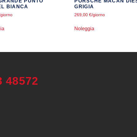
 GRANDE PUNTO
PORSCHE MACAN DIE
EL BIANCA
GRIGIA
/giorno
269,00
€
/giorno
ia
Noleggia
3 48572