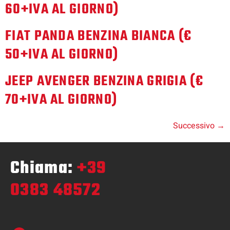
60+IVA AL GIORNO)
FIAT PANDA BENZINA BIANCA (€
50+IVA AL GIORNO)
JEEP AVENGER BENZINA GRIGIA (€
70+IVA AL GIORNO)
Successivo
→
Chiama:
+39
0383 48572