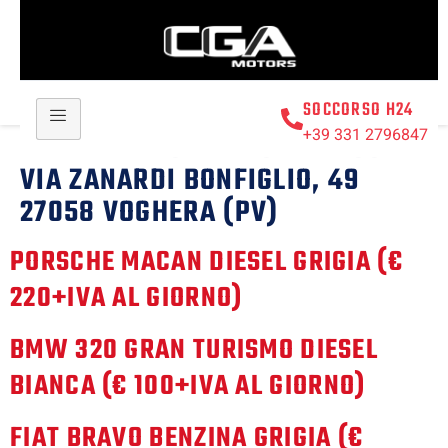
SOCCORSO H24
+39 331 2796847
DROPOFF LOCALITÀ COSTO:
CGA
VIA ZANARDI BONFIGLIO, 49
27058 VOGHERA (PV)
PORSCHE MACAN DIESEL GRIGIA (€
220+IVA AL GIORNO)
BMW 320 GRAN TURISMO DIESEL
BIANCA (€ 100+IVA AL GIORNO)
FIAT BRAVO BENZINA GRIGIA (€